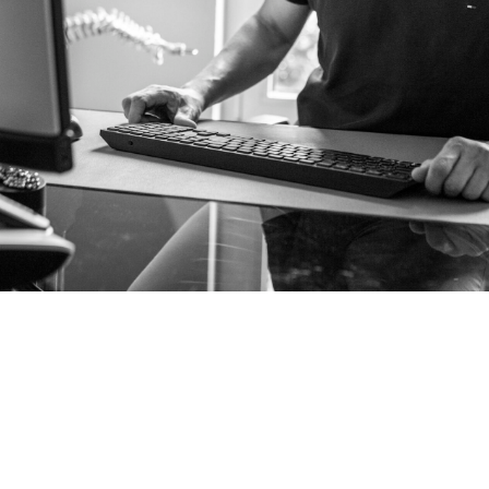
Mainzer
Orthopädie
Mein Name ist Sebastian Burger.
Ich bin Arzt und
Physiotherapeut. Meine genaue
Bezeichung lautet „Facharzt für