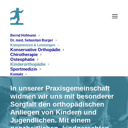
Bernd Hofmann
Dr. med. Sebastian Burger
Kompetenzen & Leistungen
Konservative Orthopädie
Chirotherapie
Kinderorthopädie
Osteophatie
Kinderorthopädie
Sportmedizin
Kontakt
In unserer Praxisgemeinschaft
widmen wir uns mit besonderer
Sorgfalt den orthopädischen
Anliegen von Kindern und
Jugendlichen. Mit einem