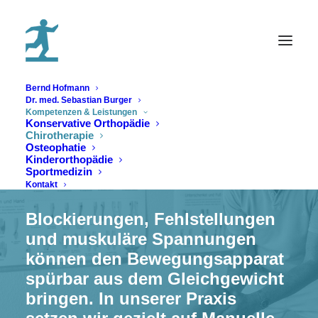
Bernd Hofmann
Dr. med. Sebastian Burger
Kompetenzen & Leistungen
Konservative Orthopädie
Chirotherapie
Chirotherapie
Osteophatie
Kinderorthopädie
Sportmedizin
Kontakt
Blockierungen, Fehlstellungen
und muskuläre Spannungen
können den Bewegungsapparat
spürbar aus dem Gleichgewicht
bringen. In unserer Praxis